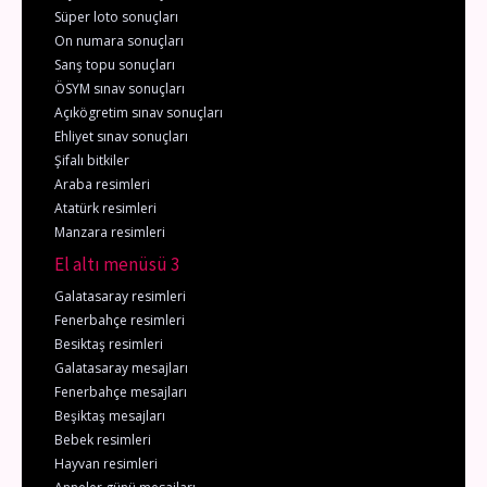
Süper loto sonuçları
On numara sonuçları
Sanş topu sonuçları
ÖSYM sınav sonuçları
Açıkögretim sınav sonuçları
Ehliyet sınav sonuçları
Şifalı bitkiler
Araba resimleri
Atatürk resimleri
Manzara resimleri
El altı menüsü 3
Galatasaray resimleri
Fenerbahçe resimleri
Besiktaş resimleri
Galatasaray mesajları
Fenerbahçe mesajları
Beşiktaş mesajları
Bebek resimleri
Hayvan resimleri