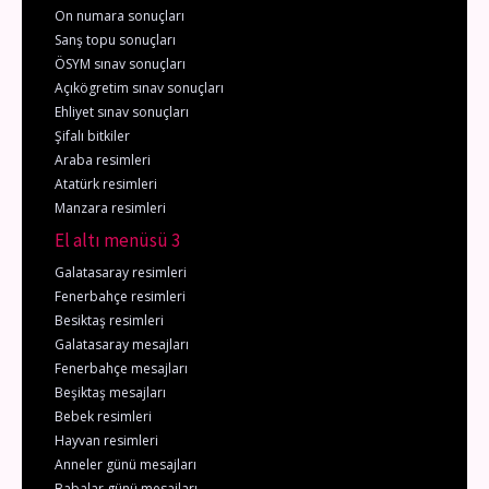
On numara sonuçları
Sanş topu sonuçları
ÖSYM sınav sonuçları
Açıkögretim sınav sonuçları
Ehliyet sınav sonuçları
Şifalı bitkiler
Araba resimleri
Atatürk resimleri
Manzara resimleri
El altı menüsü 3
Galatasaray resimleri
Fenerbahçe resimleri
Besiktaş resimleri
Galatasaray mesajları
Fenerbahçe mesajları
Beşiktaş mesajları
Bebek resimleri
Hayvan resimleri
Anneler günü mesajları
Babalar günü mesajları