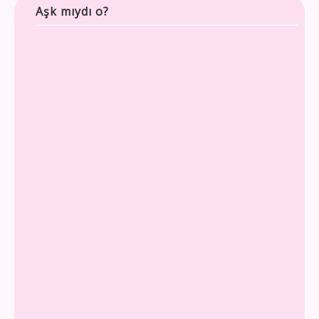
Aşk mıydı o?