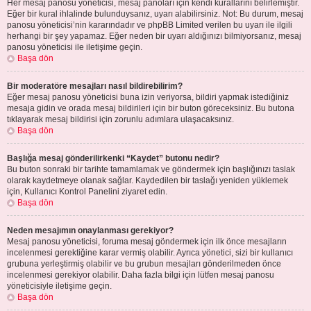
Her mesaj panosu yöneticisi, mesaj panoları için kendi kurallarını belirlemiştir.
Eğer bir kural ihlalinde bulunduysanız, uyarı alabilirsiniz. Not: Bu durum, mesaj
panosu yöneticisi’nin kararındadır ve phpBB Limited verilen bu uyarı ile ilgili
herhangi bir şey yapamaz. Eğer neden bir uyarı aldığınızı bilmiyorsanız, mesaj
panosu yöneticisi ile iletişime geçin.
Başa dön
Bir moderatöre mesajları nasıl bildirebilirim?
Eğer mesaj panosu yöneticisi buna izin veriyorsa, bildiri yapmak istediğiniz
mesaja gidin ve orada mesaj bildirileri için bir buton göreceksiniz. Bu butona
tıklayarak mesaj bildirisi için zorunlu adımlara ulaşacaksınız.
Başa dön
Başlığa mesaj gönderilirkenki “Kaydet” butonu nedir?
Bu buton sonraki bir tarihte tamamlamak ve göndermek için başlığınızı taslak
olarak kaydetmeye olanak sağlar. Kaydedilen bir taslağı yeniden yüklemek
için, Kullanıcı Kontrol Panelini ziyaret edin.
Başa dön
Neden mesajımın onaylanması gerekiyor?
Mesaj panosu yöneticisi, foruma mesaj göndermek için ilk önce mesajların
incelenmesi gerektiğine karar vermiş olabilir. Ayrıca yönetici, sizi bir kullanıcı
grubuna yerleştirmiş olabilir ve bu grubun mesajları gönderilmeden önce
incelenmesi gerekiyor olabilir. Daha fazla bilgi için lütfen mesaj panosu
yöneticisiyle iletişime geçin.
Başa dön