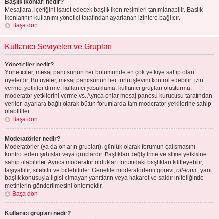
Başlık ikonları nedir?
Mesajlara, içeriğini işaret edecek başlık ikon resimleri tanımlanabilir. Başlık
ikonlarının kullanımı yönetici tarafından ayarlanan izinlere bağlıdır.
Başa dön
Kullanıcı Seviyeleri ve Grupları
Yöneticiler nedir?
Yöneticiler, mesaj panosunun her bölümünde en çok yetkiye sahip olan
üyelerdir. Bu üyeler, mesaj panosunun her türlü işlevini kontrol edebilir: izin
verme, yetkilendirme, kullanıcı yasaklama, kullanıcı grupları oluşturma,
moderatör yetkilerini verme vs. Ayrıca onlar mesaj panosu kurucusu tarafından
verilen ayarlara bağlı olarak bütün forumlarda tam moderatör yetkilerine sahip
olabilirler.
Başa dön
Moderatörler nedir?
Moderatörler (ya da onların grupları), günlük olarak forumun çalışmasını
kontrol eden şahıslar veya gruplardır. Başlıkları değiştirme ve silme yetkisine
sahip olabilirler. Ayrıca moderatör oldukları forumdaki başlıkları kilitleyebilir,
taşıyabilir, silebilir ve bölebilirler. Genelde moderatörlerin görevi,
off-topic
, yani
başlık konusuyla ilgisi olmayan yanıtların veya hakaret ve saldırı niteliğinde
metinlerin gönderilmesini önlemektir.
Başa dön
Kullanıcı grupları nedir?