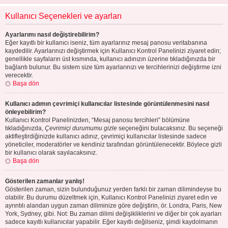
Kullanıcı Seçenekleri ve ayarları
Ayarlarımı nasıl değiştirebilirim?
Eğer kayıtlı bir kullanıcı iseniz, tüm ayarlarınız mesaj panosu veritabanına
kaydedilir. Ayarlarınızı değiştirmek için Kullanıcı Kontrol Panelinizi ziyaret edin;
genellikle sayfaların üst kısmında, kullanıcı adınızın üzerine tıkladığınızda bir
bağlantı bulunur. Bu sistem size tüm ayarlarınızı ve tercihlerinizi değiştirme izni
verecektir.
Başa dön
Kullanıcı adımın çevrimiçi kullanıcılar listesinde görüntülenmesini nasıl
önleyebilirim?
Kullanıcı Kontrol Panelinizden, “Mesaj panosu tercihleri” bölümüne
tıkladığınızda,
Çevrimiçi durumumu gizle
seçeneğini bulacaksınız. Bu seçeneği
aktifleştirdiğinizde kullanıcı adınız, çevrimiçi kullanıcılar listesinde sadece
yöneticiler, moderatörler ve kendiniz tarafından görüntülenecektir. Böylece gizli
bir kullanıcı olarak sayılacaksınız.
Başa dön
Gösterilen zamanlar yanlış!
Gösterilen zaman, sizin bulunduğunuz yerden farklı bir zaman dilimindeyse bu
olabilir. Bu durumu düzeltmek için, Kullanıcı Kontrol Panelinizi ziyaret edin ve
ayrıntılı alandan uygun zaman diliminize göre değiştirin, ör. Londra, Paris, New
York, Sydney, gibi. Not: Bu zaman dilimi değişikliklerini ve diğer bir çok ayarları
sadece kayıtlı kullanıcılar yapabilir. Eğer kayıtlı değilseniz, şimdi kaydolmanın