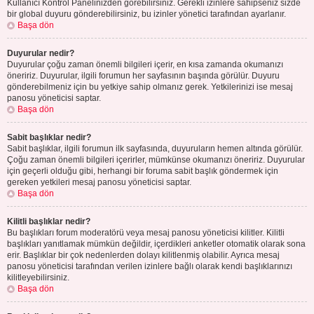
Kullanıcı Kontrol Panelinizden görebilirsiniz. Gerekli izinlere sahipseniz sizde
bir global duyuru gönderebilirsiniz, bu izinler yönetici tarafından ayarlanır.
Başa dön
Duyurular nedir?
Duyurular çoğu zaman önemli bilgileri içerir, en kısa zamanda okumanızı
öneririz. Duyurular, ilgili forumun her sayfasının başında görülür. Duyuru
gönderebilmeniz için bu yetkiye sahip olmanız gerek. Yetkilerinizi ise mesaj
panosu yöneticisi saptar.
Başa dön
Sabit başlıklar nedir?
Sabit başlıklar, ilgili forumun ilk sayfasında, duyuruların hemen altında görülür.
Çoğu zaman önemli bilgileri içerirler, mümkünse okumanızı öneririz. Duyurular
için geçerli olduğu gibi, herhangi bir foruma sabit başlık göndermek için
gereken yetkileri mesaj panosu yöneticisi saptar.
Başa dön
Kilitli başlıklar nedir?
Bu başlıkları forum moderatörü veya mesaj panosu yöneticisi kilitler. Kilitli
başlıkları yanıtlamak mümkün değildir, içerdikleri anketler otomatik olarak sona
erir. Başlıklar bir çok nedenlerden dolayı kilitlenmiş olabilir. Ayrıca mesaj
panosu yöneticisi tarafından verilen izinlere bağlı olarak kendi başlıklarınızı
kilitleyebilirsiniz.
Başa dön