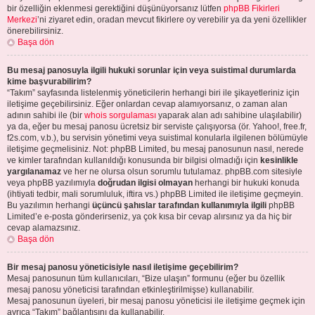
bir özelliğin eklenmesi gerektiğini düşünüyorsanız lütfen
phpBB Fikirleri
Merkezi
’ni ziyaret edin, oradan mevcut fikirlere oy verebilir ya da yeni özellikler
önerebilirsiniz.
Başa dön
Bu mesaj panosuyla ilgili hukuki sorunlar için veya suistimal durumlarda
kime başvurabilirim?
“Takım” sayfasında listelenmiş yöneticilerin herhangi biri ile şikayetleriniz için
iletişime geçebilirsiniz. Eğer onlardan cevap alamıyorsanız, o zaman alan
adının sahibi ile (bir
whois sorgulaması
yaparak alan adı sahibine ulaşılabilir)
ya da, eğer bu mesaj panosu ücretsiz bir serviste çalışıyorsa (ör. Yahoo!, free.fr,
f2s.com, v.b.), bu servisin yönetimi veya suistimal konularla ilgilenen bölümüyle
iletişime geçmelisiniz. Not: phpBB Limited, bu mesaj panosunun nasıl, nerede
ve kimler tarafından kullanıldığı konusunda bir bilgisi olmadığı için
kesinlikle
yargılanamaz
ve her ne olursa olsun sorumlu tutulamaz. phpBB.com sitesiyle
veya phpBB yazılımıyla
doğrudan ilgisi olmayan
herhangi bir hukuki konuda
(ihtiyati tedbir, mali sorumluluk, iftira vs.) phpBB Limited ile iletişime geçmeyin.
Bu yazılımın herhangi
üçüncü şahıslar tarafından kullanımıyla ilgili
phpBB
Limited’e e-posta gönderirseniz, ya çok kısa bir cevap alırsınız ya da hiç bir
cevap alamazsınız.
Başa dön
Bir mesaj panosu yöneticisiyle nasıl iletişime geçebilirim?
Mesaj panosunun tüm kullanıcıları, “Bize ulaşın” formunu (eğer bu özellik
mesaj panosu yöneticisi tarafından etkinleştirilmişse) kullanabilir.
Mesaj panosunun üyeleri, bir mesaj panosu yöneticisi ile iletişime geçmek için
ayrıca “Takım” bağlantısını da kullanabilir.