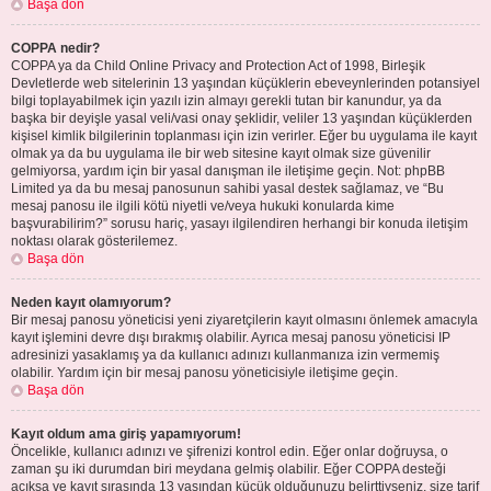
Başa dön
COPPA nedir?
COPPA ya da Child Online Privacy and Protection Act of 1998, Birleşik
Devletlerde web sitelerinin 13 yaşından küçüklerin ebeveynlerinden potansiyel
bilgi toplayabilmek için yazılı izin almayı gerekli tutan bir kanundur, ya da
başka bir deyişle yasal veli/vasi onay şeklidir, veliler 13 yaşından küçüklerden
kişisel kimlik bilgilerinin toplanması için izin verirler. Eğer bu uygulama ile kayıt
olmak ya da bu uygulama ile bir web sitesine kayıt olmak size güvenilir
gelmiyorsa, yardım için bir yasal danışman ile iletişime geçin. Not: phpBB
Limited ya da bu mesaj panosunun sahibi yasal destek sağlamaz, ve “Bu
mesaj panosu ile ilgili kötü niyetli ve/veya hukuki konularda kime
başvurabilirim?” sorusu hariç, yasayı ilgilendiren herhangi bir konuda iletişim
noktası olarak gösterilemez.
Başa dön
Neden kayıt olamıyorum?
Bir mesaj panosu yöneticisi yeni ziyaretçilerin kayıt olmasını önlemek amacıyla
kayıt işlemini devre dışı bırakmış olabilir. Ayrıca mesaj panosu yöneticisi IP
adresinizi yasaklamış ya da kullanıcı adınızı kullanmanıza izin vermemiş
olabilir. Yardım için bir mesaj panosu yöneticisiyle iletişime geçin.
Başa dön
Kayıt oldum ama giriş yapamıyorum!
Öncelikle, kullanıcı adınızı ve şifrenizi kontrol edin. Eğer onlar doğruysa, o
zaman şu iki durumdan biri meydana gelmiş olabilir. Eğer COPPA desteği
açıksa ve kayıt sırasında 13 yaşından küçük olduğunuzu belirttiyseniz, size tarif