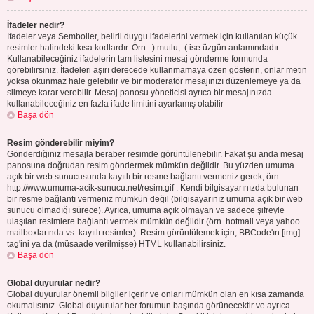
İfadeler nedir?
İfadeler veya Semboller, belirli duygu ifadelerini vermek için kullanılan küçük
resimler halindeki kısa kodlardır. Örn. :) mutlu, :( ise üzgün anlamındadır.
Kullanabileceğiniz ifadelerin tam listesini mesaj gönderme formunda
görebilirsiniz. İfadeleri aşırı derecede kullanmamaya özen gösterin, onlar metin
yoksa okunmaz hale gelebilir ve bir moderatör mesajınızı düzenlemeye ya da
silmeye karar verebilir. Mesaj panosu yöneticisi ayrıca bir mesajınızda
kullanabileceğiniz en fazla ifade limitini ayarlamış olabilir
Başa dön
Resim gönderebilir miyim?
Gönderdiğiniz mesajla beraber resimde görüntülenebilir. Fakat şu anda mesaj
panosuna doğrudan resim göndermek mümkün değildir. Bu yüzden umuma
açık bir web sunucusunda kayıtlı bir resme bağlantı vermeniz gerek, örn.
http://www.umuma-acik-sunucu.net/resim.gif . Kendi bilgisayarınızda bulunan
bir resme bağlantı vermeniz mümkün değil (bilgisayarınız umuma açık bir web
sunucu olmadığı sürece). Ayrıca, umuma açık olmayan ve sadece şifreyle
ulaşılan resimlere bağlantı vermek mümkün değildir (örn. hotmail veya yahoo
mailboxlarında vs. kayıtlı resimler). Resim görüntülemek için, BBCode'ın [img]
tag'ini ya da (müsaade verilmişse) HTML kullanabilirsiniz.
Başa dön
Global duyurular nedir?
Global duyurular önemli bilgiler içerir ve onları mümkün olan en kısa zamanda
okumalısınız. Global duyurular her forumun başında görünecektir ve ayrıca