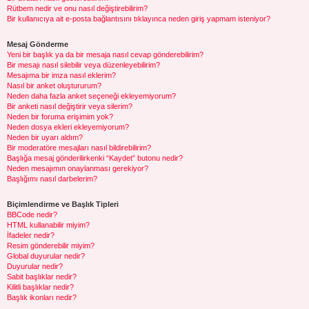
Rütbem nedir ve onu nasıl değiştirebilirim?
Bir kullanıcıya ait e-posta bağlantısını tıklayınca neden giriş yapmam isteniyor?
Mesaj Gönderme
Yeni bir başlık ya da bir mesaja nasıl cevap gönderebilirim?
Bir mesajı nasıl silebilir veya düzenleyebilirim?
Mesajıma bir imza nasıl eklerim?
Nasıl bir anket oluştururum?
Neden daha fazla anket seçeneği ekleyemiyorum?
Bir anketi nasıl değiştirir veya silerim?
Neden bir foruma erişimim yok?
Neden dosya ekleri ekleyemiyorum?
Neden bir uyarı aldım?
Bir moderatöre mesajları nasıl bildirebilirim?
Başlığa mesaj gönderilirkenki “Kaydet” butonu nedir?
Neden mesajımın onaylanması gerekiyor?
Başlığımı nasıl darbelerim?
Biçimlendirme ve Başlık Tipleri
BBCode nedir?
HTML kullanabilir miyim?
İfadeler nedir?
Resim gönderebilir miyim?
Global duyurular nedir?
Duyurular nedir?
Sabit başlıklar nedir?
Kilitli başlıklar nedir?
Başlık ikonları nedir?