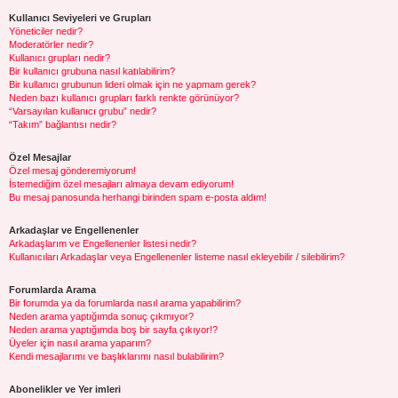
Kullanıcı Seviyeleri ve Grupları
Yöneticiler nedir?
Moderatörler nedir?
Kullanıcı grupları nedir?
Bir kullanıcı grubuna nasıl katılabilirim?
Bir kullanıcı grubunun lideri olmak için ne yapmam gerek?
Neden bazı kullanıcı grupları farklı renkte görünüyor?
“Varsayılan kullanıcı grubu” nedir?
“Takım” bağlantısı nedir?
Özel Mesajlar
Özel mesaj gönderemiyorum!
İstemediğim özel mesajları almaya devam ediyorum!
Bu mesaj panosunda herhangi birinden spam e-posta aldım!
Arkadaşlar ve Engellenenler
Arkadaşlarım ve Engellenenler listesi nedir?
Kullanıcıları Arkadaşlar veya Engellenenler listeme nasıl ekleyebilir / silebilirim?
Forumlarda Arama
Bir forumda ya da forumlarda nasıl arama yapabilirim?
Neden arama yaptığımda sonuç çıkmıyor?
Neden arama yaptığımda boş bir sayfa çıkıyor!?
Üyeler için nasıl arama yaparım?
Kendi mesajlarımı ve başlıklarımı nasıl bulabilirim?
Abonelikler ve Yer imleri