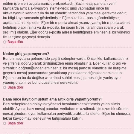
edilen işlemleri uygulamanız gerekmektedir. Bazı mesaj panoları yeni
kayıtlarda ayrıca aktivasyon istemektedir, giriş yapmadan önce bu
aktivasyonun kendiniz ya da bir yönetici tarafından yapılması gerekmektedir;
bu bilgi kayıt sırasında gösterilmiştir. Eğer size bir e-posta gönderildiyse,
açıklamaları takip edin. Eğer bir e-posta almadıysanız, yanlış bir e-posta adresi
belirtmiş olabilirsiniz ya da e-posta, bir spam filtresi tarafından spam olarak
seçilmiş olabilir. Eğer doğru e-posta adresi belirttiğinize eminseniz, bir yönetici
ile iletişime geçmeyi deneyin.
Başa dön
Neden giriş yapamıyorum?
Bunun meydana gelmesinde çeşitli sebepler vardır. Öncelikle, kullanıcı adınız
ve şifrenizi doğru olarak girdiğinizden emin olmalısınız. Eğer kullanıcı adı ve
şifrenizin doğruluğundan eminseniz, bir mesaj panosu yöneticisi ile iletişime
geçerek mesaj panosundan yasaklanıp yasaklanmadığınızdan emin olun.
Eğer sorun bu da değilse web sitesi sahibi mesaj panosu için yanlış ayar
yapmış olabilir ve bunu düzeltmesi gerekebilir.
Başa dön
Daha önce kayıt olmuştum ama artık giriş yapamıyorum?!
Bazı sebeplerden dolayı bir yönetici hesabınızı deaktif etmiş ya da silmiş
olabilir. Ayrıca, bazı mesaj panoları veritabanını azaltmak için uzun bir süredir
mesaj göndermeyen kullanıcıları periyodik aralıklarla silerler. Eğer bu olmuşsa,
tekrar kayıt olmayı deneyin ve tartışmalara katılın.
Başa dön