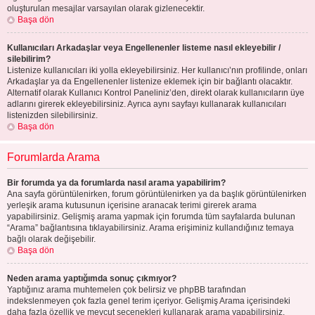
oluşturulan mesajlar varsayılan olarak gizlenecektir.
Başa dön
Kullanıcıları Arkadaşlar veya Engellenenler listeme nasıl ekleyebilir /
silebilirim?
Listenize kullanıcıları iki yolla ekleyebilirsiniz. Her kullanıcı’nın profilinde, onları
Arkadaşlar ya da Engellenenler listenize eklemek için bir bağlantı olacaktır.
Alternatif olarak Kullanıcı Kontrol Paneliniz’den, direkt olarak kullanıcıların üye
adlarını girerek ekleyebilirsiniz. Ayrıca aynı sayfayı kullanarak kullanıcıları
listenizden silebilirsiniz.
Başa dön
Forumlarda Arama
Bir forumda ya da forumlarda nasıl arama yapabilirim?
Ana sayfa görüntülenirken, forum görüntülenirken ya da başlık görüntülenirken
yerleşik arama kutusunun içerisine aranacak terimi girerek arama
yapabilirsiniz. Gelişmiş arama yapmak için forumda tüm sayfalarda bulunan
“Arama” bağlantısına tıklayabilirsiniz. Arama erişiminiz kullandığınız temaya
bağlı olarak değişebilir.
Başa dön
Neden arama yaptığımda sonuç çıkmıyor?
Yaptığınız arama muhtemelen çok belirsiz ve phpBB tarafından
indekslenmeyen çok fazla genel terim içeriyor. Gelişmiş Arama içerisindeki
daha fazla özellik ve mevcut seçenekleri kullanarak arama yapabilirsiniz.