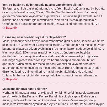
Yeni bir başlık ya da bir mesaja nasıl cevap gönderebilirim?
Bir foruma yeni bir başlık göndermek için, "Yeni Başlık" bağlantısına, bir başlığa
cevap göndermek içinse, "Cevap Gönder" bağlantısına tıklayın. Bir mesaj
göndermeden önce kayıt olmanız gerekebilir. Forum ve başlık ekranlarının alt
kısımlarında her forum için mevcut olan izinlerin bir listesini görebilirsiniz.
Örneğin: Yeni başlıklar gönderebilirsiniz, Dosya ekleri gönderebilirsiniz, v.b.
Başa dön
Bir mesajı nasıl silebilir veya düzenleyebilirim?
Mesaj panosu yöneticisi veya moderatör olmadığınız sürece, sadece kendinize
ait mesajları düzenleyebilir veya silebilirsiniz. Gönderdiğiniz bir mesajı
düzenle
butonuna tıklayarak düzenleyebilirsiniz (bu imkan bazen sadece belirli bir süre
için mevcuttur). Eğer mesajınıza birileri cevap göndermişse, başlığa
döndüğünüzde mesajınızın altında metni kaç defa düzenlediğinizi gösteren
kısa bir yazı göreceksiniz. Mesajınıza henüz cevap verilmemişse, bu not
görülmez. Ayrıca mesajınız mesaj panosu yöneticileri veya moderatörler
tarafından düzenlenince de bu metin görünmez. Buna rağmen mesajı neden
düzenlediklerine dair kendilerine has bir not bırakabilirler. Not: Normal
kullanıcılar herhangi birinden cevap geldikten sonra bir mesajı silemezler.
Başa dön
Mesajıma bir imza nasıl eklerim?
Herhangi bir mesaja imzanızı ekleyebilmek için önce bir imza oluşturmanız
gerekmektedir. Bu, Kullanıcı Kontrol Paneliniz yoluyla yapılır. Daha sonra
mesaj gönderme formunun alt kısmındaki
Bir imza ekle
seçeneğini seçip
mesajınıza imzanızı ekleyebilirsiniz. Ayrıca Kullanıcı Kontrol Panelindeki uygun