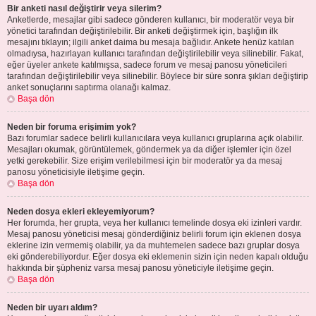
Bir anketi nasıl değiştirir veya silerim?
Anketlerde, mesajlar gibi sadece gönderen kullanıcı, bir moderatör veya bir
yönetici tarafından değiştirilebilir. Bir anketi değiştirmek için, başlığın ilk
mesajını tıklayın; ilgili anket daima bu mesaja bağlıdır. Ankete henüz katılan
olmadıysa, hazırlayan kullanıcı tarafından değiştirilebilir veya silinebilir. Fakat,
eğer üyeler ankete katılmışsa, sadece forum ve mesaj panosu yöneticileri
tarafından değiştirilebilir veya silinebilir. Böylece bir süre sonra şıkları değiştirip
anket sonuçlarını saptırma olanağı kalmaz.
Başa dön
Neden bir foruma erişimim yok?
Bazı forumlar sadece belirli kullanıcılara veya kullanıcı gruplarına açık olabilir.
Mesajları okumak, görüntülemek, göndermek ya da diğer işlemler için özel
yetki gerekebilir. Size erişim verilebilmesi için bir moderatör ya da mesaj
panosu yöneticisiyle iletişime geçin.
Başa dön
Neden dosya ekleri ekleyemiyorum?
Her forumda, her grupta, veya her kullanıcı temelinde dosya eki izinleri vardır.
Mesaj panosu yöneticisi mesaj gönderdiğiniz belirli forum için eklenen dosya
eklerine izin vermemiş olabilir, ya da muhtemelen sadece bazı gruplar dosya
eki gönderebiliyordur. Eğer dosya eki eklemenin sizin için neden kapalı olduğu
hakkında bir şüpheniz varsa mesaj panosu yöneticiyle iletişime geçin.
Başa dön
Neden bir uyarı aldım?