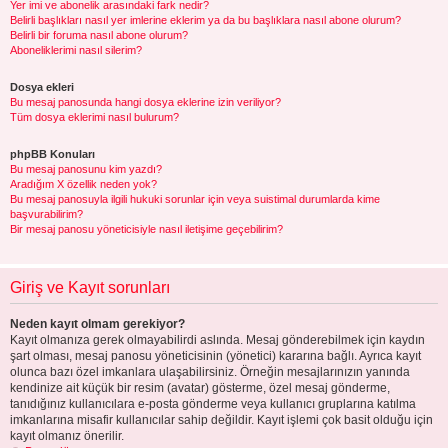
Yer imi ve abonelik arasındaki fark nedir?
Belirli başlıkları nasıl yer imlerine eklerim ya da bu başlıklara nasıl abone olurum?
Belirli bir foruma nasıl abone olurum?
Aboneliklerimi nasıl silerim?
Dosya ekleri
Bu mesaj panosunda hangi dosya eklerine izin veriliyor?
Tüm dosya eklerimi nasıl bulurum?
phpBB Konuları
Bu mesaj panosunu kim yazdı?
Aradığım X özellik neden yok?
Bu mesaj panosuyla ilgili hukuki sorunlar için veya suistimal durumlarda kime
başvurabilirim?
Bir mesaj panosu yöneticisiyle nasıl iletişime geçebilirim?
Giriş ve Kayıt sorunları
Neden kayıt olmam gerekiyor?
Kayıt olmanıza gerek olmayabilirdi aslında. Mesaj gönderebilmek için kaydın
şart olması, mesaj panosu yöneticisinin (yönetici) kararına bağlı. Ayrıca kayıt
olunca bazı özel imkanlara ulaşabilirsiniz. Örneğin mesajlarınızın yanında
kendinize ait küçük bir resim (avatar) gösterme, özel mesaj gönderme,
tanıdığınız kullanıcılara e-posta gönderme veya kullanıcı gruplarına katılma
imkanlarına misafir kullanıcılar sahip değildir. Kayıt işlemi çok basit olduğu için
kayıt olmanız önerilir.