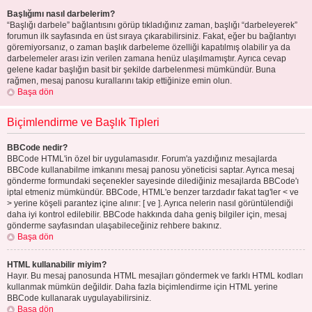
Başlığımı nasıl darbelerim?
“Başlığı darbele” bağlantısını görüp tıkladığınız zaman, başlığı “darbeleyerek”
forumun ilk sayfasında en üst sıraya çıkarabilirsiniz. Fakat, eğer bu bağlantıyı
göremiyorsanız, o zaman başlık darbeleme özelliği kapatılmış olabilir ya da
darbelemeler arası izin verilen zamana henüz ulaşılmamıştır. Ayrıca cevap
gelene kadar başlığın basit bir şekilde darbelenmesi mümkündür. Buna
rağmen, mesaj panosu kurallarını takip ettiğinize emin olun.
Başa dön
Biçimlendirme ve Başlık Tipleri
BBCode nedir?
BBCode HTML'in özel bir uygulamasıdır. Forum'a yazdığınız mesajlarda
BBCode kullanabilme imkanını mesaj panosu yöneticisi saptar. Ayrıca mesaj
gönderme formundaki seçenekler sayesinde dilediğiniz mesajlarda BBCode'ı
iptal etmeniz mümkündür. BBCode, HTML'e benzer tarzdadır fakat tag'ler < ve
> yerine köşeli parantez içine alınır: [ ve ]. Ayrıca nelerin nasıl görüntülendiği
daha iyi kontrol edilebilir. BBCode hakkında daha geniş bilgiler için, mesaj
gönderme sayfasından ulaşabileceğiniz rehbere bakınız.
Başa dön
HTML kullanabilir miyim?
Hayır. Bu mesaj panosunda HTML mesajları göndermek ve farklı HTML kodları
kullanmak mümkün değildir. Daha fazla biçimlendirme için HTML yerine
BBCode kullanarak uygulayabilirsiniz.
Başa dön