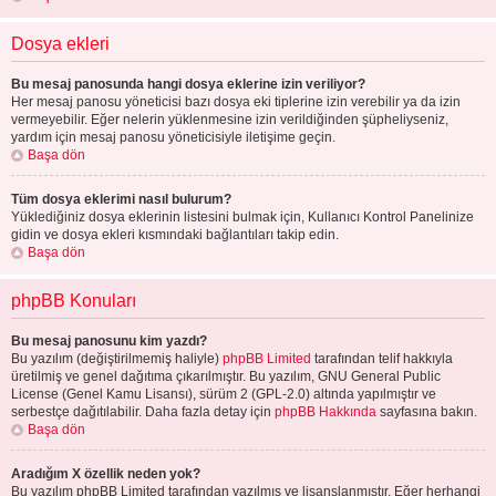
Dosya ekleri
Bu mesaj panosunda hangi dosya eklerine izin veriliyor?
Her mesaj panosu yöneticisi bazı dosya eki tiplerine izin verebilir ya da izin
vermeyebilir. Eğer nelerin yüklenmesine izin verildiğinden şüpheliyseniz,
yardım için mesaj panosu yöneticisiyle iletişime geçin.
Başa dön
Tüm dosya eklerimi nasıl bulurum?
Yüklediğiniz dosya eklerinin listesini bulmak için, Kullanıcı Kontrol Panelinize
gidin ve dosya ekleri kısmındaki bağlantıları takip edin.
Başa dön
phpBB Konuları
Bu mesaj panosunu kim yazdı?
Bu yazılım (değiştirilmemiş haliyle)
phpBB Limited
tarafından telif hakkıyla
üretilmiş ve genel dağıtıma çıkarılmıştır. Bu yazılım, GNU General Public
License (Genel Kamu Lisansı), sürüm 2 (GPL-2.0) altında yapılmıştır ve
serbestçe dağıtılabilir. Daha fazla detay için
phpBB Hakkında
sayfasına bakın.
Başa dön
Aradığım X özellik neden yok?
Bu yazılım phpBB Limited tarafından yazılmış ve lisanslanmıştır. Eğer herhangi