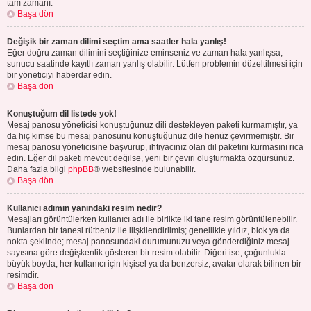
tam zamanı.
Başa dön
Değişik bir zaman dilimi seçtim ama saatler hala yanlış!
Eğer doğru zaman dilimini seçtiğinize eminseniz ve zaman hala yanlışsa,
sunucu saatinde kayıtlı zaman yanlış olabilir. Lütfen problemin düzeltilmesi için
bir yöneticiyi haberdar edin.
Başa dön
Konuştuğum dil listede yok!
Mesaj panosu yöneticisi konuştuğunuz dili destekleyen paketi kurmamıştır, ya
da hiç kimse bu mesaj panosunu konuştuğunuz dile henüz çevirmemiştir. Bir
mesaj panosu yöneticisine başvurup, ihtiyacınız olan dil paketini kurmasını rica
edin. Eğer dil paketi mevcut değilse, yeni bir çeviri oluşturmakta özgürsünüz.
Daha fazla bilgi
phpBB
® websitesinde bulunabilir.
Başa dön
Kullanıcı adımın yanındaki resim nedir?
Mesajları görüntülerken kullanıcı adı ile birlikte iki tane resim görüntülenebilir.
Bunlardan bir tanesi rütbeniz ile ilişkilendirilmiş; genellikle yıldız, blok ya da
nokta şeklinde; mesaj panosundaki durumunuzu veya gönderdiğiniz mesaj
sayısına göre değişkenlik gösteren bir resim olabilir. Diğeri ise, çoğunlukla
büyük boyda, her kullanıcı için kişisel ya da benzersiz, avatar olarak bilinen bir
resimdir.
Başa dön