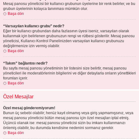
Mesaj panosu yöneticisi bir kullanıcı grubunun üyelerine bir renk belirler, ve bu
grubun üyelerinin kolayca tanınması mümkün olur.
Başa dön
“Varsayılan kullanıcı grubu” nedir?
Eğer bir kullanıcı grubundan daha fazlasının üyesi iseniz, varsayılan olarak
kullanmak için belirlenen grubunuzun rengi ve rütbesi gösterilir. Mesaj panosu
yöneticisi, Kullanıcı Kontrol Panelinizden varsayılan kullanıcı grubunuzu
değiştirmenize izin vermiş olabilir.
Başa dön
“Takım” bağlantısı nedir?
Bu sayfa mesaj panosu yönetiminin bir listesini size belirtir, mesaj panosu
yöneticileri ile moderatörlerinin bilgilerini ve diğer detaylarla onların yönettikleri
forumları içerir.
Başa dön
Özel Mesajlar
Özel mesaj gönderemiyorum!
Bunun üç sebebi olabilir; henüz kayıt olmamış veya giriş yapmamışsınız, veya
mesaj panosu yöneticisi bütün mesaj panosu için özel mesajları iptal etmiş.
Üçüncü olanak ise: mesaj panosu yöneticisi sizin bu imkanı kullanmanızı
önlemiş olabilir, bu durumda kendisine nedenini sormanız gerekir.
Başa dön