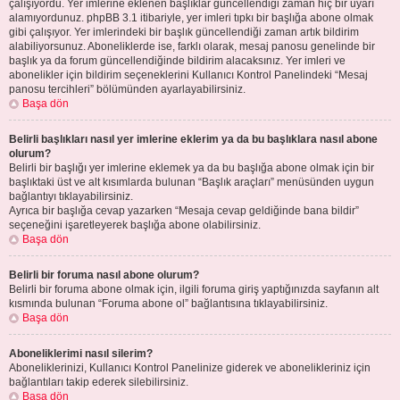
çalışıyordu. Yer imlerine eklenen başlıklar güncellendiği zaman hiç bir uyarı
alamıyordunuz. phpBB 3.1 itibariyle, yer imleri tıpkı bir başlığa abone olmak
gibi çalışıyor. Yer imlerindeki bir başlık güncellendiği zaman artık bildirim
alabiliyorsunuz. Aboneliklerde ise, farklı olarak, mesaj panosu genelinde bir
başlık ya da forum güncellendiğinde bildirim alacaksınız. Yer imleri ve
abonelikler için bildirim seçeneklerini Kullanıcı Kontrol Panelindeki “Mesaj
panosu tercihleri” bölümünden ayarlayabilirsiniz.
Başa dön
Belirli başlıkları nasıl yer imlerine eklerim ya da bu başlıklara nasıl abone
olurum?
Belirli bir başlığı yer imlerine eklemek ya da bu başlığa abone olmak için bir
başlıktaki üst ve alt kısımlarda bulunan “Başlık araçları” menüsünden uygun
bağlantıyı tıklayabilirsiniz.
Ayrıca bir başlığa cevap yazarken “Mesaja cevap geldiğinde bana bildir”
seçeneğini işaretleyerek başlığa abone olabilirsiniz.
Başa dön
Belirli bir foruma nasıl abone olurum?
Belirli bir foruma abone olmak için, ilgili foruma giriş yaptığınızda sayfanın alt
kısmında bulunan “Foruma abone ol” bağlantısına tıklayabilirsiniz.
Başa dön
Aboneliklerimi nasıl silerim?
Aboneliklerinizi, Kullanıcı Kontrol Panelinize giderek ve abonelikleriniz için
bağlantıları takip ederek silebilirsiniz.
Başa dön