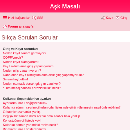
Aşk Masalı
Hızlı bağlantılar
SSS
Kayıt
Giriş
Forum ana sayfa
Sıkça Sorulan Sorular
Giriş ve Kayıt sorunları
Neden kayıt olmam gerekiyor?
COPPA nedir?
Neden kayıt olamıyorum?
Kayıt oldum ama giriş yapamıyorum!
Neden giriş yapamıyorum?
Daha önce kayıt olmuştum ama artık giriş yapamıyorum?!
Şifremi kaybettim!
Neden otomatik olarak çıkışım yapılıyor?
“Tüm mesaj panosu çerezlerini sil” nedir?
Kullanıcı Seçenekleri ve ayarları
Ayarlarımı nasıl değiştirebilirim?
Kullanıcı adımın çevrimiçi kullanıcılar listesinde görüntülenmesini nasıl önleyebilirim?
Gösterilen zamanlar yanlış!
Değişik bir zaman dilimi seçtim ama saatler hala yanlış!
Konuştuğum dil listede yok!
Kullanıcı adımın yanındaki resim nedir?
Bir avatarı nasıl gösterebilirim?