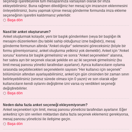
seçeneği işaretleyerek tüm mesajlarınıza varsayılan olarak bir imza
ekleyebilirsiniz. Buna rağmen dilediğiniz her mesaj için imzanızın eklenmesini
önleyebilirsiniz, bunu yapmak içinse mesaj gönderme formunda imza ekleme
seçeneğinin işaretini kaldırmanız yeterlidir.
Başa dön
Nasıl bir anket oluştururum?
Anket oluşturmak kolaydır, yeni bir başlık gönderirken (veya bir başlığın ilk
mesajını düzenlerken (bu tabiki sahip olduğunuz izne bağlıdır)), mesaj
gönderme formunun altında “Anket oluştur” sekmesini göreceksiniz (böyle bir
formu göremiyorsanız, anket oluşturma yetkiniz yok demektir). Anket için “Anket
sorusu” kısmına bir başlık girmelisiniz ve sonra “Anket seçenekleri” alanına,
her satıra ayrı bir seçenek olacak şekilde en az iki seçenek girmelisiniz (bu
limit mesaj panosu yönetici tarafından ayarlanır). Ayrıca kullanıcıların oylama
sırasında seçebilecekleri seçeneklerin sayısını “Her kullanıcı için seçenek”
bölümünün altından ayarlayabilirsiniz, anket için gün cinsinden bir zaman sınırı
belirleyebilirsiniz (sınırsız sürede olması için 0 yazın) ve son olarak eğer
kullanıcıların kendi oylarını değiştirme izni varsa oy verdikleri seçeneği
değiştirebilirler.
Başa dön
Neden daha fazla anket seçeneği ekleyemiyorum?
Anket seçenekleri için limit, mesaj panosu yöneticisi tarafından ayarlanır. Eğer
anketiniz için izin verilen miktardan daha fazla seçenek eklemeniz gerekiyorsa,
mesaj panosu yöneticisi ile iletişime geçin.
Başa dön