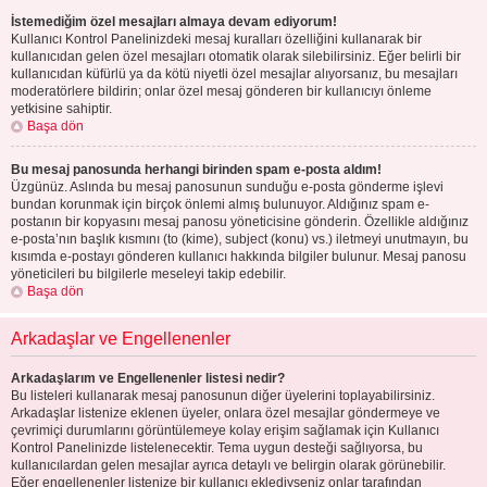
İstemediğim özel mesajları almaya devam ediyorum!
Kullanıcı Kontrol Panelinizdeki mesaj kuralları özelliğini kullanarak bir
kullanıcıdan gelen özel mesajları otomatik olarak silebilirsiniz. Eğer belirli bir
kullanıcıdan küfürlü ya da kötü niyetli özel mesajlar alıyorsanız, bu mesajları
moderatörlere bildirin; onlar özel mesaj gönderen bir kullanıcıyı önleme
yetkisine sahiptir.
Başa dön
Bu mesaj panosunda herhangi birinden spam e-posta aldım!
Üzgünüz. Aslında bu mesaj panosunun sunduğu e-posta gönderme işlevi
bundan korunmak için birçok önlemi almış bulunuyor. Aldığınız spam e-
postanın bir kopyasını mesaj panosu yöneticisine gönderin. Özellikle aldığınız
e-posta’nın başlık kısmını (to (kime), subject (konu) vs.) iletmeyi unutmayın, bu
kısımda e-postayı gönderen kullanıcı hakkında bilgiler bulunur. Mesaj panosu
yöneticileri bu bilgilerle meseleyi takip edebilir.
Başa dön
Arkadaşlar ve Engellenenler
Arkadaşlarım ve Engellenenler listesi nedir?
Bu listeleri kullanarak mesaj panosunun diğer üyelerini toplayabilirsiniz.
Arkadaşlar listenize eklenen üyeler, onlara özel mesajlar göndermeye ve
çevrimiçi durumlarını görüntülemeye kolay erişim sağlamak için Kullanıcı
Kontrol Panelinizde listelenecektir. Tema uygun desteği sağlıyorsa, bu
kullanıcılardan gelen mesajlar ayrıca detaylı ve belirgin olarak görünebilir.
Eğer engellenenler listenize bir kullanıcı eklediyseniz onlar tarafından