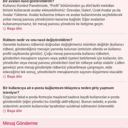
Bir avatarı nasıl gösterebilirim?
Kullanıcı Kontrol Panelinizde, “Profil” bölümünden şu dört farklı metottan
birisini kullanarak avatar ekleyebilirsiniz: Gravatar, Galeri, Uzak Avatar ya da
Avatar Yükleme. Avatar kullanma imkanı ve avatar kullanımında seçilebilecek
yollar mesaj panosu yöneticisinin kararına bağlıdır. Eğer avatarları
kullanamıyorsanız, bir mesaj panosu yöneticisi ile iletişime geçin.
Başa dön
Rütbem nedir ve onu nasıl değiştirebilirim?
Genelde kullanıcı rütbenizi doğrudan değiştirmeniz mümkün değildir (kullanıcı
rütbesi, gönderdiğiniz mesajın yanında bulunan isminizin altında ve kullanıcı
profili sayfasında görülür). Çoğu mesaj panosunda kullanıcı rütbeleri,
gönderilen mesajların sayısını veya yetkili üyeleri belirlemek için kullanılır, örn.
yöneticiler veya mesaj panosu yöneticileri özel bir rütbeye sahip olabilir. Lütfen
gereksiz yere mesaj gönderipte rütbenizi yükseltmeye çalışmayın, elde
edeceğiniz tek sonuç, yöneticilerin mesajlarınızın sayısını düşürmesi olacaktır.
Başa dön
Bir kullanıcıya ait e-posta bağlantısını tıklayınca neden giriş yapmam
isteniyor?
Üzgünüz fakat e-posta formuyla maalesef sadece kayıtlı kullanıcılar e-posta
gönderebilir (eğer yönetici bu özelliği aktif ettiyse). Bunun sebebi, e-posta
sisteminin anonim kullanıcılar tarafından suistimal edilmesini önlemektir.
Başa dön
Mesaj Gönderme