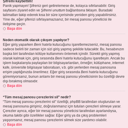
Şifremi kaybettim!
Panik yapmayın! Şifreniz geri getirelemese de, kolayca sıfırlanabilir. Giriş
sayfasını ziyaret edin ve
Şifremi unuttum
bağlantısına tıklayın. Buradaki
talimatları takip ederek kısa bir süre içerisinde yeniden giriş yapabilirsiniz.
Yine de, eğer şifenizi sıfırlayamazsanız, bir mesaj panosu yöneticisi ile
iletişime geçin.
Başa dön
Neden otomatik olarak çıkışım yapılıyor?
Eğer giriş yaparken
Beni hatırla
kutucuğunu işaretlemezseniz, mesaj panosu
sadece belirli bir zaman için sizi giriş yapmış şekilde tutacaktır. Bu, hesabınızın
başka biri tarafından kötüye kullanımını önlemek içindir. Sürekli giriş yapmış
olarak kalmak için, giriş sırasında
Beni hatırla
kutucuğunu işaretleyin. Ancak bu
işlem başkalarıyla paylaşılan bir bilgisayarlardan, örneğin; kütüphane, internet
kafe, üniversite bilgisayar laboratuarı, v.b. gibi yerlerden mesaj panosuna
erişim yaptığınızda önerilmez. Eğer giriş sırasında
Beni hatırla
kutucuğunu
göremiyorsanız, bunun anlamı bir mesaj panosu yöneticisinin bu özelliği devre
dışı bırakmış olmasıdır.
Başa dön
“Tüm mesaj panosu çerezlerini sil” nedir?
“Tüm mesaj panosu çerezlerini sil” özelliği, phpBB tarafından oluşturulan ve
mesaj panosuna girişiniz, doğrulanmanız için tutulan çerezleri silmeye yarar.
Çerezler ayrıca, eğer bir mesaj panosu yöneticisi tarafından ayarlandıysa,
okuma takibi gibi özellikler sağlar. Eğer giriş ya da çıkış problemleri
yaşıyorsanız, mesaj panosu çerezlerini silmek size yardımcı olabilir.
Başa dön