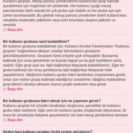
Kullanıcı grupları, mesaj panosu yöneticilerinin kullanıcıları grup halinde
ayırabilmesi için öngörülen bir yöntemdir. Her kullanıcı (çoğu mesaj
panolarından farklı olarak) bir çok gruba üye olabilir ve her gruba ayrı ayrı
izinler tanımlanabilir. Bu şekilde mesaj panosu yöneticileri belirli kullanıcılara
rahatlıkla moderatör yetkilerini veya özel forumlara ulaşma yetkisini vs.
verebilir
Başa dön
Bir kullanıcı grubuna nasıl katılabilirim?
Bir kullanıcı grubuna katılabilmek için, Kullanıcı Kontrol Panelinizden “Kullanıcı
grupları” bağlantısına tıklayın; oradan tüm kullanıcı gruplarını
görüntüleyebilirsiniz. Grupların tümü
erişime açık
olmayabilir. Bazılarına
katılmak için onay gerekebilir ve bazıları kapalı ya da gizli üyeliklere sahip
olabilir. Eğer grup açık ise, ilgili bağlantıya tıklayarak katılabilirsiniz. Eğer bir
gruba katılmak için onay gerekiyorsa ilgili bağlantıya tıklayarak istek
yapabilirsiniz. İsteğinizin kullanıcı grubu lideri tarafından onaylanması gerek,
onlar size neden gruba katılmak istediğinizi sorabilirler. İsteğiniz reddedilirse
grup liderini rahatsız etmeyin; bunun çeşitli nedenleri olsa gerek.
Başa dön
Bir kullanıcı grubunun lideri olmak için ne yapmam gerek?
Kullanıcı grupları bir yönetici tarafından oluşturulur, genellikle bir kullanıcı
grubu lideri belirlenir. Eğer yeni bir kullanıcı grubu oluşturmak istiyorsanız, ilk
önce bir yöneticiyle iletişime geçmelisiniz; bir özel mesaj göndermeyi deneyin.
Başa dön
Neden bazı kullanıcı grupları farklı renkte görünüyor?